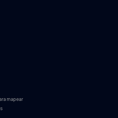
para mapear
os