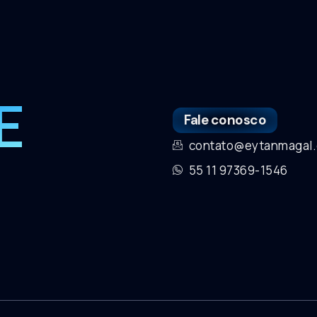
E
Fale conosco
contato@eytanmagal.
55 11 97369-1546