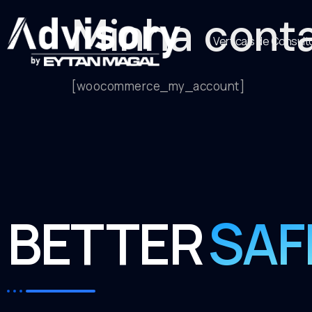
Minha cont
Verticais de Consult
[woocommerce_my_account]
BETTER
SAF