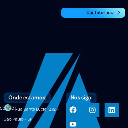
Contate-nos
Onde estamos:
Nos siga:
com.br
Rua Santa Lucia, 232 –
São Paulo – SP