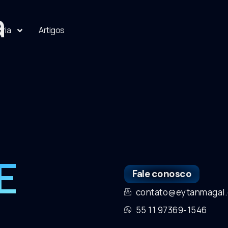
a
oria
Artigos
E
Fale conosco
contato@eytanmagal.
55 11 97369-1546