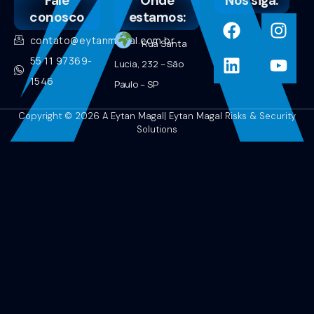
Fale
Onde
Nos siga:
conosco
estamos:
contato@eytanmagal.com.br
Rua Santa
55 11 97369-
Lucia, 232 – São
1546
Paulo – SP
Copyright © 2026 A Eytan Magal| Eytan Magal Risks & Security
Solutions