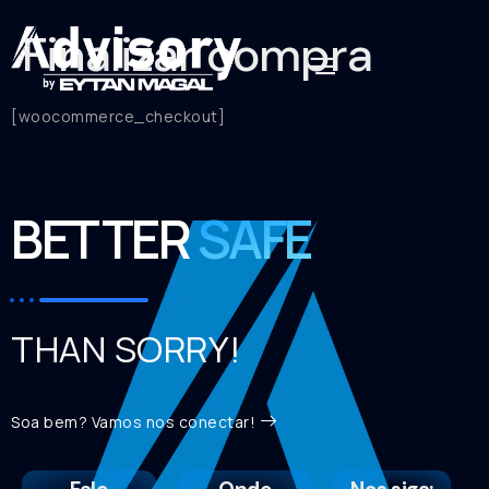
Finalizar compra
[woocommerce_checkout]
BETTER
SAFE
THAN SORRY!
Soa bem? Vamos nos conectar!